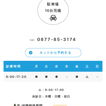
駐車場
10台完備
0877-85-3174
tel:
ネットから予約する
診療時間
月
火
水
木
金
土
日
9:00-17:30
●
●
●
-
●
△
-
△：9:00-17:00
休診日：木曜・日曜・祝日