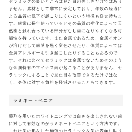
セラミックの良いところは見た目の美しさだけではあり
ません。素材として非常に安定しており、年数の経過に
よる品質の低下が起こりにくいという特徴も併せ持ちま
す。銀歯は長年使っているとその品質の劣化によって天
然歯と触れ合っている部分がむし歯になりやすくなる可
能性を持っています。また金属であるため、金属イオン
が溶けだして歯茎を黒く変色させたり、体質によっては
金属アレルギーを引き起こしたりすることもあるので
す。それに比べてセラミックは金属でないためそのよう
な金属特有のマイナス面が起こることがありません。セ
ラミックにすることで見た目を改善できるだけではな
く、身体に対する負担を軽減させることもできます。
ラミネートベニア
薬剤を用いたホワイトニングでは白さを出しきれない歯
に対して有効なのがラミネートベニアという方法です。
これは歯の形をした極薄のセラミックを歯の表面に貼り