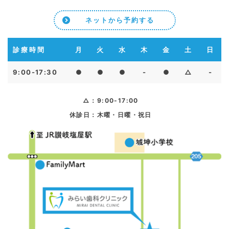
ネットから予約する
診療時間
月
火
水
木
金
土
日
9:00-17:30
●
●
●
-
●
△
-
△：9:00-17:00
休診日：木曜・日曜・祝日