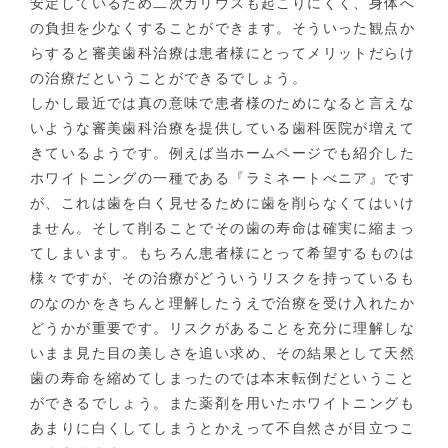
安定しているため二次カリウスも起こりにくく、身体へ
の負担を少なくすることができます。そういった観点か
らすると審美歯科治療は患者様にとってメリットだらけ
の治療だということができるでしょう。
しかし最近では真の意味で患者様のためになると言えな
いような審美歯科治療を提供している歯科医院が増えて
きているようです。例えば当ホームページでも紹介した
ホワイトニングの一種である『ラミネートべニア』です
が、これは歯を白く見せるために歯を削らなくてはいけ
ません。そして削ることでその歯の寿命は確実に縮まっ
てしまいます。もちろん患者様にとって希望するものは
様々ですが、その治療がどういうリスクを持っているも
のなのかをきちんと理解したうえで治療を受け入れたか
どうかが重要です。リスクがあることを充分に理解しな
いまま見た目の美しさを追い求め、その結果として天然
歯の寿命を縮めてしまったのでは本末転倒だということ
ができるでしょう。また薬剤を用いたホワイトニングも
あまりに白くしてしまうとかえって不自然さが目立つこ