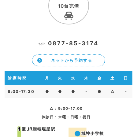
10台完備
0877-85-3174
tel:
ネットから予約する
診療時間
月
火
水
木
金
土
日
9:00-17:30
●
●
●
-
●
△
-
△：9:00-17:00
休診日：木曜・日曜・祝日