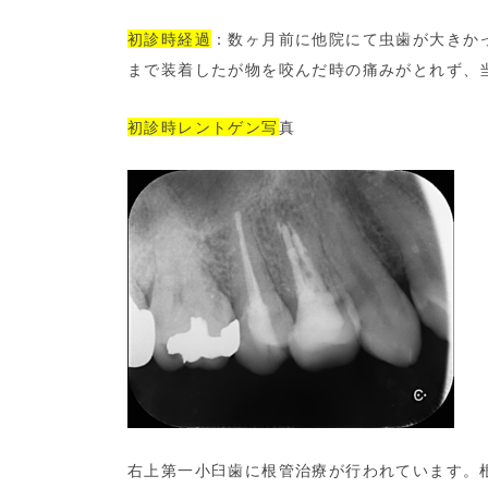
初診時経過
：数ヶ月前に他院にて虫歯が大きか
まで装着したが物を咬んだ時の痛みがとれず、
初診時レントゲン写
真
右上第一小臼歯に根管治療が行われています。