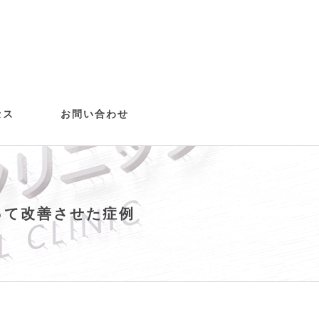
セス
お問い合わせ
歯）
治療
正(ASOア
って改善させた症例