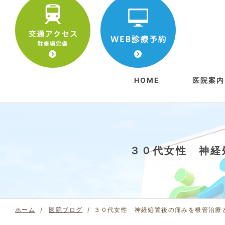
HOME
医院案内
院長挨
アクセ
初めて
３０代女性 神経
ホーム
医院ブログ
３０代女性 神経処置後の痛みを根管治療