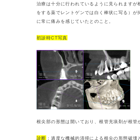
治療は十分に行われているように見られますが
をする薬でレントゲンでは白く棒状に写る）が
に常に痛みを感じていたとのこと。
初診時CT写真
根尖部の形態は開いており、根管充塡剤が根管
診断
：過度な機械的清掃による根尖の形態破壊