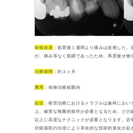
術後経過
：処置後１週間より痛みは改善した。
が、痛み等なく順調であったため、再度被せ物
治療期間
：約３ヶ月
費用
：保険治療範囲内
総括
：根管治療におけるトラブルは歯科におい
上、確実な無菌的操作が必要となるため、どの
以上に高度なテクニックが必要となります。近
封鎖薬剤の出現により革命的な技術的進化が起