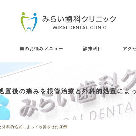
歯のお悩みメニュー
診療科目
アク
拶
ス情報
歯が痛い・しみる
歯が疼く・激痛がする
歯茎から血が出る・腫れている
銀歯が嫌だ・歯を白くしたい
親知らずが痛い・抜いてほしい
自分の歯のようにしっかりと噛みたい
歯をうしなってしまったが手術は不安
子供の治療をしてほしい・虫歯にさせ
歯並びが気になる
顎が痛む
目立たず矯正をしたい
眠ったまま治療を受けたい
根管治療
歯周病・予防歯科
審美歯科
口腔外科（親知らずの抜
インプラント
入れ歯
小児歯科
矯正歯科
顎関節症・かみ合わせの
部分矯正・マウスピース矯
静脈内鎮静法治療
の方へ
歯の掃除をしたい・検査してほしい
虫歯治療
たくない
ライナー)診療
処置後の痛みを根管治療と外科的処置によ
と外科的処置によって改善させた症例