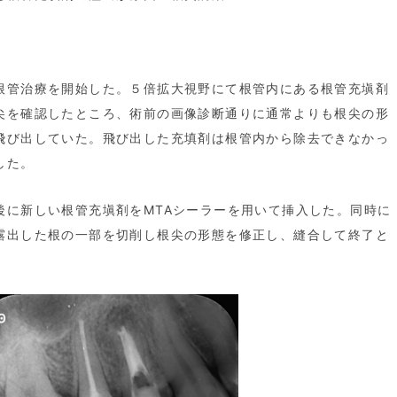
根管治療を開始した。５倍拡大視野にて根管内にある根管充塡剤
尖を確認したところ、術前の画像診断通りに通常よりも根尖の形
飛び出していた。飛び出した充填剤は根管内から除去できなかっ
した。
後に新しい根管充塡剤をMTAシーラーを用いて挿入した。同時に
露出した根の一部を切削し根尖の形態を修正し、縫合して終了と