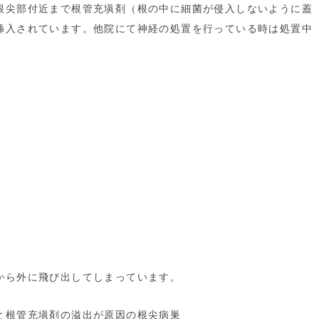
根尖部付近まで根管充塡剤（根の中に細菌が侵入しないように蓋
挿入されています。他院にて神経の処置を行っている時は処置中
から外に飛び出してしまっています。
と根管充塡剤の溢出が原因の根尖病巣