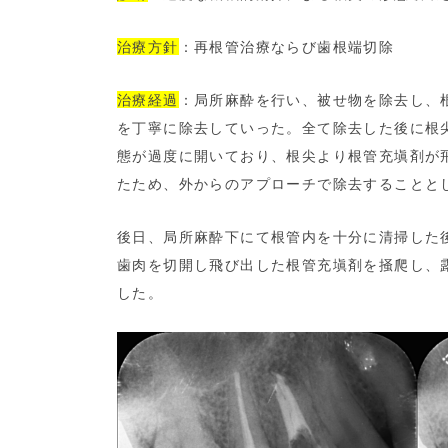
治療方針
：再根管治療ならび歯根端切除
治療経過
：局所麻酔を行い、被せ物を除去し、
を丁寧に除去していった。全て除去した後に根
態が過度に開いており、根尖より根管充塡剤が
たため、外からのアプローチで除去することと
後日、局所麻酔下にて根管内を十分に清掃した
歯肉を切開し飛び出した根管充塡剤を掻爬し、
した。