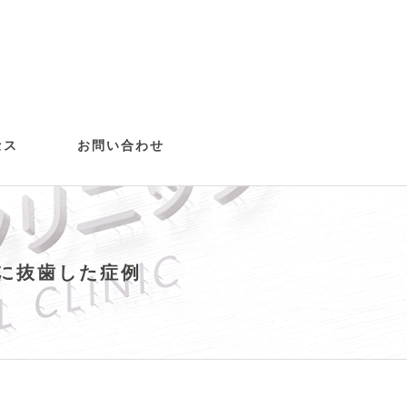
セス
お問い合わせ
歯）
治療
正(ASOア
に抜歯した症例