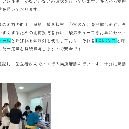
、アレルギーがないかなどの確認を行っています。導入から覚醒
意を頂いております。
様の術前の血圧、脈拍、酸素状態、心電図などを把握します。そ
やすくするための術前投与を行い、酸素チューブをお鼻にセット
ォール
と呼ばれる鎮静剤を使用しており、それを
TCIポンプ
と呼
した一定量を持続投与しますので安全です。
確認し、歯医者さんでよく行う局所麻酔を行います。十分に麻酔
。