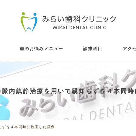
歯のお悩みメニュー
診療科目
アク
拶
ス情報
歯が痛い・しみる
歯が疼く・激痛がする
歯茎から血が出る・腫れている
銀歯が嫌だ・歯を白くしたい
親知らずが痛い・抜いてほしい
自分の歯のようにしっかりと噛みたい
歯をうしなってしまったが手術は不安
子供の治療をしてほしい・虫歯にさせ
歯並びが気になる
顎が痛む
目立たず矯正をしたい
眠ったまま治療を受けたい
根管治療
歯周病・予防歯科
審美歯科
口腔外科（親知らずの抜
インプラント
入れ歯
小児歯科
矯正歯科
顎関節症・かみ合わせの
部分矯正・マウスピース矯
静脈内鎮静法治療
の方へ
歯の掃除をしたい・検査してほしい
虫歯治療
たくない
ライナー)診療
静脈内鎮静治療を用いて親知らずを４本同時
らずを４本同時に抜歯した症例