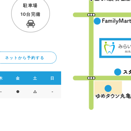
駐車場
10台完備
ネットから予約する
木
金
土
日
-
●
△
-