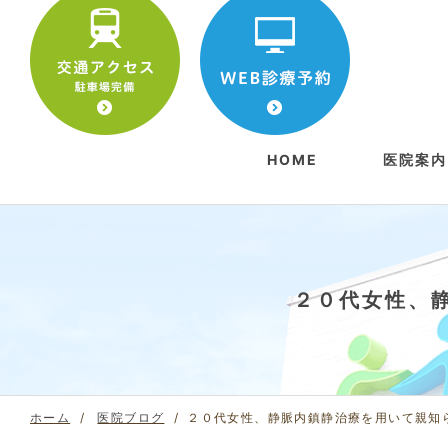
HOME
医院案内
院長挨
アクセ
初めて
２０代女性、
ホーム
医院ブログ
２０代女性、静脈内鎮静治療を用いて親知