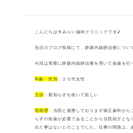
こんにちは☆みらい歯科クリニックです♪
先日のブログ投稿にて、静脈内鎮静治療につい
今回は実際に静脈内鎮静治療を用いて抜歯を行
年齢・性別
：２０代女性
主訴
：親知らずを抜いて欲しい
現病歴
：当院と連携しております矯正歯科から
らずの抜歯が必要であることから当院紹介とな
出た事はないとのことでした。仕事の関係上、