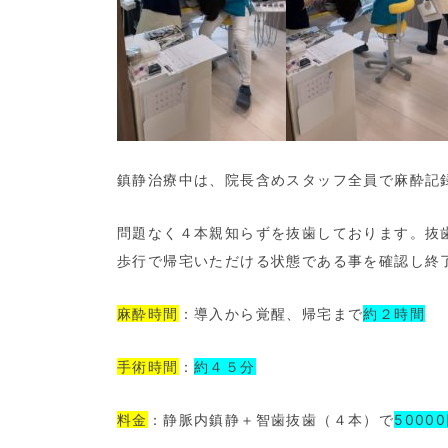
鎮静治療中は、院長含めスタッフ全員で麻酔記
問題なく４本親知らずを抜歯しております。抜
歩行で帰宅いただける状態である事を確認し終
麻酔時間
：導入から覚醒、帰宅まで
約２時間
手術時間
：
約４５分
料金
：静脈内鎮静＋智歯抜歯（４本）で
5000