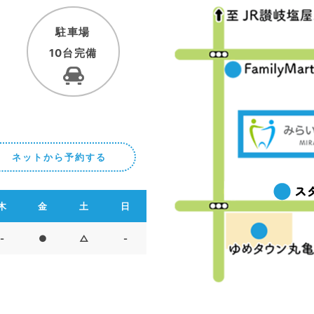
駐車場
10台完備
ネットから予約する
木
金
土
日
-
●
△
-