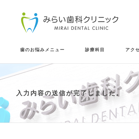
歯のお悩みメニュー
診療科目
アク
拶
ス情報
歯が痛い・しみる
歯が疼く・激痛がする
歯茎から血が出る・腫れている
銀歯が嫌だ・歯を白くしたい
親知らずが痛い・抜いてほしい
自分の歯のようにしっかりと噛みたい
歯をうしなってしまったが手術は不安
子供の治療をしてほしい・虫歯にさせ
歯並びが気になる
顎が痛む
目立たず矯正をしたい
眠ったまま治療を受けたい
根管治療
歯周病・予防歯科
審美歯科
口腔外科（親知らずの抜
インプラント
入れ歯
小児歯科
矯正歯科
顎関節症・かみ合わせの
部分矯正・マウスピース矯
静脈内鎮静法治療
の方へ
歯の掃除をしたい・検査してほしい
虫歯治療
たくない
ライナー)診療
入力内容の送信が完了しました。