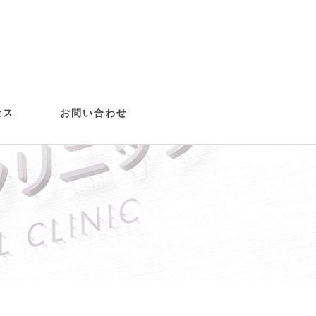
セス
お問い合わせ
歯）
治療
正(ASOア